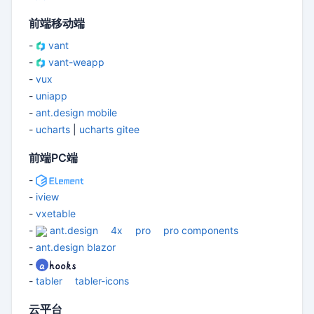
前端移动端
-
vant
-
vant-weapp
-
vux
-
uniapp
-
ant.design mobile
-
ucharts
|
ucharts gitee
前端PC端
-
-
iview
-
vxetable
-
ant.design
4x
pro
pro components
-
ant.design blazor
-
-
tabler
tabler-icons
云平台