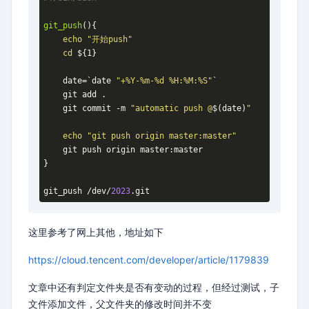
git_push
(){

echo
"开始push"
cd
${1}
    date=`date 
"+%Y-%m-%d %H:%M:%S"
`

    git add . 

    git commit -m 
"automatic push @
$(date)
"
echo
"git push origin master:master"
    git push origin master:master

}

git_push /dev/
2023
.git
这里参考了网上其他，地址如下
https://cloud.tencent.com/developer/article/1179839
文章中还有判定文件夹是否有变动的过程，但经过测试，子
文件添加文件，父文件夹的修改时间并不变