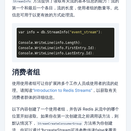
方法提供了读取有关流的基本信息的能力：流的
StreamInfo
第一个和最后一个条目，流的长度，使用者组的数量等。此
信息可用于以更有效的方式处理流。
var info = db
.StreamInfo
(
"event_stream"
)
;
Console
.WriteLine
(info
.Length
)
;
Console
.WriteLine
(info
.FirstEntry
.Id
)
;
Console
.WriteLine
(info
.LastEntry
.Id
)
;
消费者组
使用使用者组可让你扩展跨多个工作人员或使用者的流的处
理。请阅读
“Introduction to Redis Streams”
，以获取有关
消费者群体的详细信息。
以下内容创建了一个使用者组，并告诉 Redis 从流中的哪个
位置开始读取。如果你在第一次创建流之前调用该方法，则
默认情况下，
方法将为你创建
StreamCreateConsumerGroup
流。你可以通过为createStream可选参数传递false来覆盖