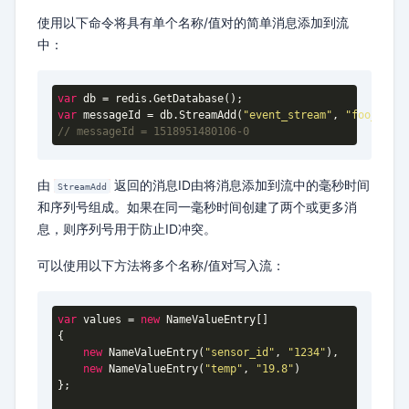
使用以下命令将具有单个名称/值对的简单消息添加到流
中：
var
var
 messageId = db.StreamAdd(
"event_stream"
, 
"foo_name"
// messageId = 1518951480106-0
由
返回的消息ID由将消息添加到流中的毫秒时间
StreamAdd
和序列号组成。如果在同一毫秒时间创建了两个或更多消
息，则序列号用于防止ID冲突。
可以使用以下方法将多个名称/值对写入流：
var
 values = 
new
 NameValueEntry[]

{

new
 NameValueEntry(
"sensor_id"
, 
"1234"
),

new
 NameValueEntry(
"temp"
, 
"19.8"
)

};
