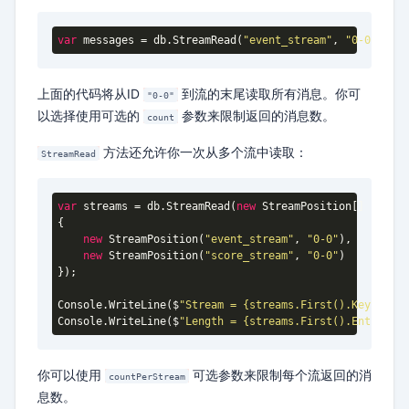
var
 messages = db.StreamRead(
"event_stream"
, 
"0-0"
上面的代码将从ID
到流的末尾读取所有消息。你可
"0-0"
以选择使用可选的
参数来限制返回的消息数。
count
方法还允许你一次从多个流中读取：
StreamRead
var
 streams = db.StreamRead(
new
 StreamPosition[]

{

new
 StreamPosition(
"event_stream"
, 
"0-0"
),

new
 StreamPosition(
"score_stream"
, 
"0-0"
)

});

Console.WriteLine($
"Stream = {streams.First().Key}"
);

Console.WriteLine($
"Length = {streams.First().Entries.L
你可以使用
可选参数来限制每个流返回的消
countPerStream
息数。