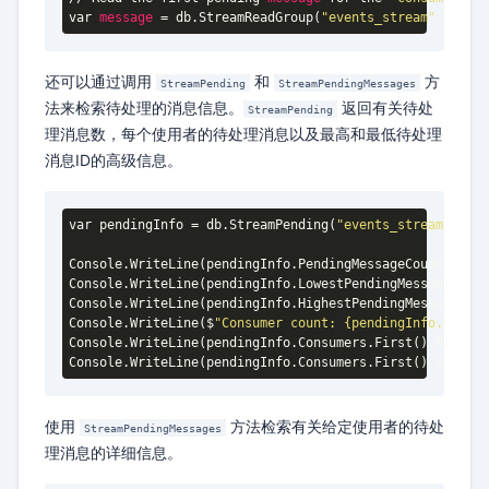
var 
message
 = db.StreamReadGroup(
"events_stream"
, 
"even
还可以通过调用
和
方
StreamPending
StreamPendingMessages
法来检索待处理的消息信息。
返回有关待处
StreamPending
理消息数，每个使用者的待处理消息以及最高和最低待处理
消息ID的高级信息。
var pendingInfo = db
.StreamPending
(
"events_stream"
, 
"ev
Console
.WriteLine
(pendingInfo
.PendingMessageCount
)
;
Console
.WriteLine
(pendingInfo
.LowestPendingMessageId
)
;
Console
.WriteLine
(pendingInfo
.HighestPendingMessageId
)
;
Console
.WriteLine
($
"Consumer count: {pendingInfo.Consum
Console
.WriteLine
(pendingInfo
.Consumers
.First
()
.Name
)
;
Console
.WriteLine
(pendingInfo
.Consumers
.First
()
.Pending
使用
方法检索有关给定使用者的待处
StreamPendingMessages
理消息的详细信息。