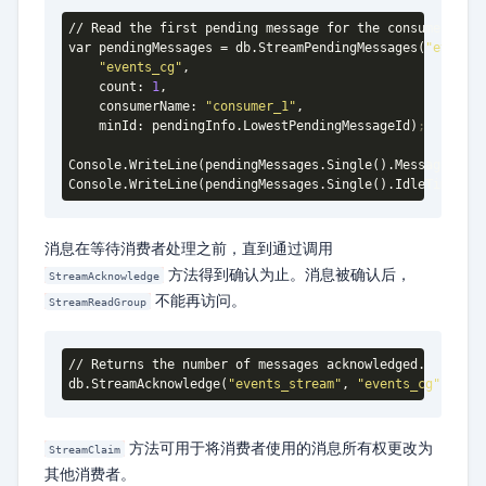
// Read the first pending message for the consumer.

var pendingMessages = db
.StreamPendingMessages
(
"events_
"events_cg"
,

    count: 
1
,

    consumerName: 
"consumer_1"
,

    minId: pendingInfo
.LowestPendingMessageId
)
;
Console
.WriteLine
(pendingMessages
.Single
()
.MessageId
)
;
Console
.WriteLine
(pendingMessages
.Single
()
.IdleTimeInM
消息在等待消费者处理之前，直到通过调用
方法得到确认为止。消息被确认后，
StreamAcknowledge
不能再访问。
StreamReadGroup
// Returns the number of messages acknowledged.

db
.StreamAcknowledge
(
"events_stream"
, 
"events_cg"
, pend
方法可用于将消费者使用的消息所有权更改为
StreamClaim
其他消费者。