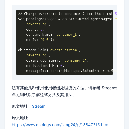
// Change ownership to consumer_2 for the first 
5
 messa
var pendingMessages = db
.StreamPendingMessages
(
"events_
"events_cg"
,

    count: 
5
,

    consumerName: 
"consumer_1"
,

    minId: 
"0-0"
)
;
db
.StreamClaim
(
"events_stream"
,

"events_cg"
,

    claimingConsumer: 
"consumer_2"
,

    minIdleTimeInMs: 
0
,

    messageIds: pendingMessages
.Select
(m => m
.MessageId
还有其他几种使用使用者组处理流的方法。请参考 Streams
单元测试以了解这些方法及其用法。
原文地址：
Stream
译文地址：
https://www.cnblogs.com/liang24/p/13847215.html