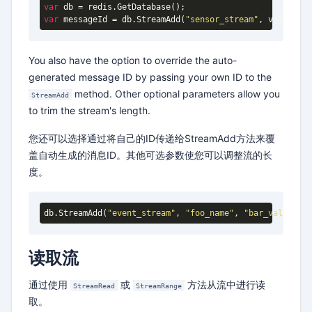
var
var
 messageId = db.StreamAdd(
"sensor_stream"
You also have the option to override the auto-
generated message ID by passing your own ID to the
method. Other optional parameters allow you
StreamAdd
to trim the stream's length.
您还可以选择通过将自己的ID传递给StreamAdd方法来覆
盖自动生成的消息ID。其他可选参数使您可以调整流的长
度。
db
.StreamAdd
(
"event_stream"
, 
"foo_name"
, 
"bar_value"
, m
读取流
通过使用
或
方法从流中进行读
StreamRead
StreamRange
取。