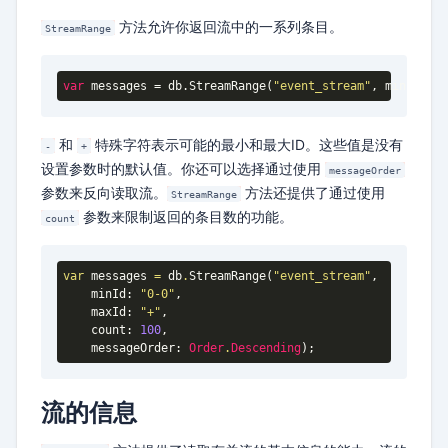
方法允许你返回流中的一系列条目。
StreamRange
var
 messages = db.StreamRange(
"event_stream"
, minId: 
"-
和
特殊字符表示可能的最小和最大ID。这些值是没有
-
+
设置参数时的默认值。你还可以选择通过使用
messageOrder
参数来反向读取流。
方法还提供了通过使用
StreamRange
参数来限制返回的条目数的功能。
count
var
 messages 
=
 db
.
StreamRange(
"event_stream"
,

    minId: 
"0-0"
,

    maxId: 
"+"
,

    count: 
100
,

    messageOrder: 
Order
.
Descending
流的信息