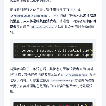
仅返回使用者已读取的消息。
要将新消息读入使用者，请使用特殊字符
或
">"
。
特殊字符表示
从未读取过
StreamPosition.NewMessages
">"
的消息，从未传递给其他消费者
。请注意，消费者组中的
消
费者
是在调用
方法时首次使用时自动创建
StreamReadGroup
的。
// Read 5 messages into two consumers.
var
 consumer_1_messages = db.StreamReadGroup(
"events_st
var
 consumer_2_messages = db.StreamReadGroup(
"events_st
消费者读取了一条消息后，其状态对于该消费者变为“待处
理”状态，其他任何消费者都无法通过
方法
StreamReadGroup
读取该消息。可以通过使用
方法并为消费
StreamReadGroup
者提供在待处理消息范围内的ID来读取消费者的待处理消
息。
// Read the first pending 
message
 for the 
"consumer_1"
 