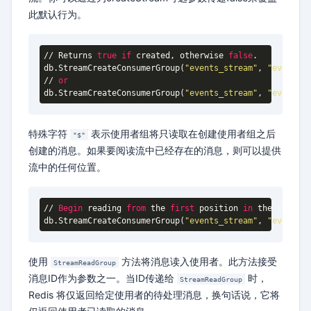
此默认行为。
// Returns 
true
if
 created, otherwise 
false
.

db.StreamCreateConsumerGroup(
"events_stream"
, 
"events_c
// 
or
db.StreamCreateConsumerGroup(
"events_stream"
, 
"events_c
特殊字符
表示使用者组将只读取在创建使用者组之后
"$"
创建的消息。如果要阅读流中已经存在的消息，则可以提供
流中的任何位置。
// 
Begin
 reading 
from
 the 
first
 position 
in
 the stream.

db.StreamCreateConsumerGroup(
"events_stream"
, 
"events_c
使用
方法将消息读入使用者。此方法接受
StreamReadGroup
消息ID作为参数之一。当ID传递给
时，
StreamReadGroup
Redis 将仅返回给定使用者的待处理消息，换句话说，它将